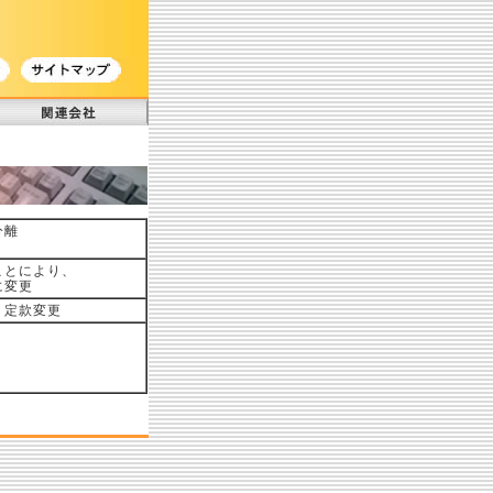
分離
ことにより、
に変更
、定款変更