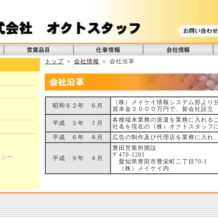
トップ
＞
会社情報
＞ 会社沿革
（株）メイケイ情報システム部より
昭和６２年 ６月
資本金２０００万円で、新会社設立
各種端末業務の派遣を業務に入れる
平成 ５年 ７月
社名を現在の（株）オクトスタッフ
平成 ６年 ８月
広告の制作及び代理店を業務に入れ
豊田営業所開設
〒470-1201
リシー
平成 ９年 ４月
愛知県豊田市豊栄町二丁目70-1
（株）メイケイ内